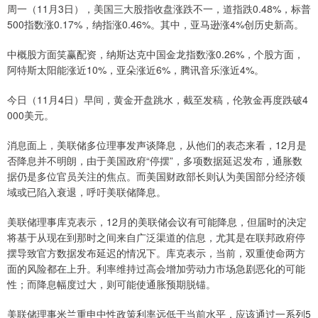
周一（11月3日），美国三大股指收盘涨跌不一，道指跌0.48%，标普
500指数涨0.17%，纳指涨0.46%。其中，亚马逊涨4%创历史新高。
中概股方面笑赢配资，纳斯达克中国金龙指数涨0.26%，个股方面，
阿特斯太阳能涨近10%，亚朵涨近6%，腾讯音乐涨近4%。
今日（11月4日）早间，黄金开盘跳水，截至发稿，伦敦金再度跌破4
000美元。
消息面上，美联储多位理事发声谈降息，从他们的表态来看，12月是
否降息并不明朗，由于美国政府“停摆”，多项数据延迟发布，通胀数
据仍是多位官员关注的焦点。而美国财政部长则认为美国部分经济领
域或已陷入衰退，呼吁美联储降息。
美联储理事库克表示，12月的美联储会议有可能降息，但届时的决定
将基于从现在到那时之间来自广泛渠道的信息，尤其是在联邦政府停
摆导致官方数据发布延迟的情况下。库克表示，当前，双重使命两方
面的风险都在上升。利率维持过高会增加劳动力市场急剧恶化的可能
性；而降息幅度过大，则可能使通胀预期脱锚。
美联储理事米兰重申中性政策利率远低于当前水平，应该通过一系列5