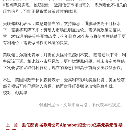
0基点降息实现。他还指出，近期信贷市场出现的一系列看似不相关的
压力信号，可能正是货币政策过紧的体现。
美联储戴利表示，降息是恰当的，支持降息；通胀率仍高于目标水
平，需要将其降下来；劳动力市场已明显走软。需保持政策适度从
紧；对12月的决策持开放态度；今年降息50个基点将使美联储处于更
有利地位；需要做出权衡风险的决策。
美联储古尔斯比表示，对提前大幅降息感到不安。 随着通胀下降，利
率应该下调。相比就业市场风险，更担忧通胀问题。尚未决定美联储
下次会议将采取何种行动，现在的降息门槛高于前两次美联储会议。
不过，美国财政部长贝森特表示，受高利率影响笑赢配资，美国经济
部分领域可能已经陷入衰退。他再次呼吁美联储加快降息步伐。
校对：彭其华
创通网提示：文章来自网络，不代表本站观点。
上一篇：
胜亿配资 谷歌母公司Alphabet拟发150亿美元美元债 期