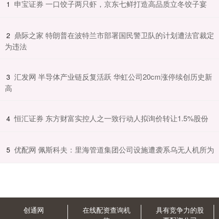
​申宝证券 一口饺子两只虾，京东七鲜打造高品质立冬饺子宴
1
​鼎际之家 特朗普在波特兰市部署国民警卫队的计划遭法官裁定
2
为违法
​汇发网 半导体产业链反复活跃 华虹公司20cm涨停续创历史新
3
高
​恒汇证券 东方财富实控人之一致行动人拟询价转让1.5%股份
4
​优配网 佩斯科夫：里海管道集团公司设施遭袭系乌无人机所为
5
创通网
在线配资查询机
具有竞争力的股