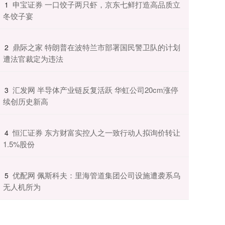
​申宝证券 一口饺子两只虾，京东七鲜打造高品质立
1
冬饺子宴
​鼎际之家 特朗普在波特兰市部署国民警卫队的计划
2
遭法官裁定为违法
​汇发网 半导体产业链反复活跃 华虹公司20cm涨停
3
续创历史新高
​恒汇证券 东方财富实控人之一致行动人拟询价转让
4
1.5%股份
​优配网 佩斯科夫：里海管道集团公司设施遭袭系乌
5
无人机所为