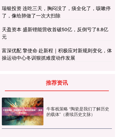
瑞银投资 连吃三天，胸闷没了，痰全化了，咳嗽停
了，像给肺做了一次大扫除
天盈资本 盛新锂能营收首破50亿，反倒亏了8.8亿
元
富深优配 擎使命·赴新程｜积极应对新规则变化，体
操运动中心冬训狠抓难度动作发展
推荐资讯
牛客栈策略 “陶瓷是我们了解历史
的载体”（赓续历史文脉）