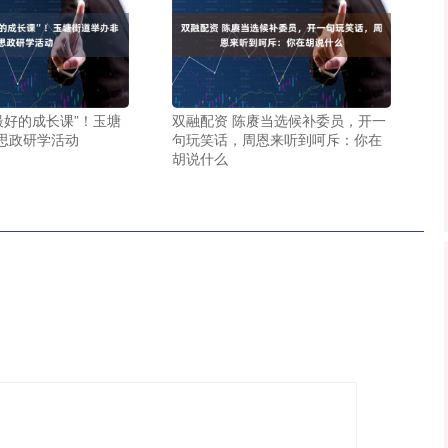
最好的成长课”！玉塘
双融配资 陈赓当选候补委员，开一
思政研学活动
句玩笑话，周恩来听到呵斥：你在
胡说什么