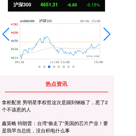
北证50
1122.88
创
3.42
0.30%
热点资讯
拿柜配资 男明星李权哲这次是踢到钢板了，惹了2
个不该惹的人
鑫策略 特朗普：台湾“偷走了”美国的芯片产业！要
是我早当总统，没台积电什么事