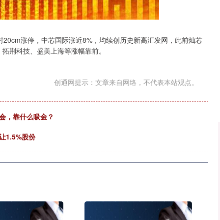
沪深300
4651.31
.24%
-6.85
-0.15%
封20cm涨停，中芯国际涨近8%，均续创历史新高汇发网，此前灿芯
司、拓荆科技、盛美上海等涨幅靠前。
创通网提示：文章来自网络，不代表本站观点。
大会，靠什么吸金？
1.5%股份