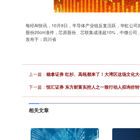
深证成指
14110.12
.92
0.57%
-34.08
-0
每经AI快讯，10月9日，半导体产业链反复活跃，华虹公司
股份20cm涨停，芯原股份、芯联集成涨超10%，中微公
发布于：四川省
上一篇：
稳拿证券 红杉、高瓴都来了！大湾区这场文化
下一篇：
恒汇证券 东方财富实控人之一致行动人拟询价转让
相关文章