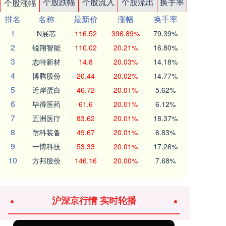
个股跌幅
个股流入
个股流出
换手率
个股涨幅
排名
名称
最新价
涨幅
换手率
1
N展芯
116.52
396.89%
79.39%
2
锐翔智能
110.02
20.21%
16.80%
3
志特新材
14.8
20.03%
14.18%
4
博腾股份
20.44
20.02%
14.77%
5
近岸蛋白
46.72
20.01%
5.62%
6
毕得医药
61.6
20.01%
6.12%
7
五洲医疗
83.62
20.01%
18.37%
8
耐科装备
49.67
20.01%
6.83%
9
一博科技
53.33
20.01%
17.26%
10
方邦股份
146.16
20.00%
7.68%
沪深京行情 实时轮播