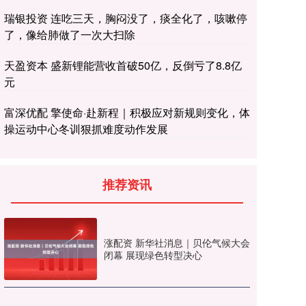
瑞银投资 连吃三天，胸闷没了，痰全化了，咳嗽停
了，像给肺做了一次大扫除
天盈资本 盛新锂能营收首破50亿，反倒亏了8.8亿
元
富深优配 擎使命·赴新程｜积极应对新规则变化，体
操运动中心冬训狠抓难度动作发展
推荐资讯
涨配资 新华社消息｜贝伦气候大会
闭幕 展现绿色转型决心