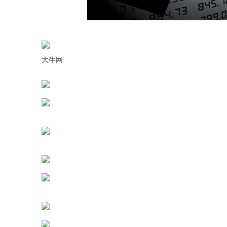
沪深300
4694.44
0.89
1.42%
43.13
0.9
大牛网