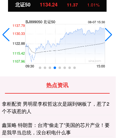
创业板指
3563.12
基
47.56
1.35%
热点资讯
拿柜配资 男明星李权哲这次是踢到钢板了，惹了2
个不该惹的人
鑫策略 特朗普：台湾“偷走了”美国的芯片产业！要
是我早当总统，没台积电什么事