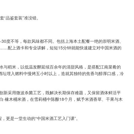
套“品鉴套装”准没错。
-30度不等，每款风味都不同。包括上海本土配餐一绝的崇明米酒、
……配上酒卡和专业讲解，短短15分钟就能快速建立对中国米酒的
水与稻米，以低温发酵延续百余年的清甜风格，是搭配江南菜肴的
将酒坛埋入燃料中慢烤五小时以上，造就其独特的焦香与醇厚口感，冷
创新采用微波杀菌工艺，既解决长期保存难题，又保留酒体鲜活平
白·橡木桶米酒，在雪莉桶中陈酿18个月，赋予米酒香草、干果与木
，更是一堂生动的“中国米酒工艺入门课”。