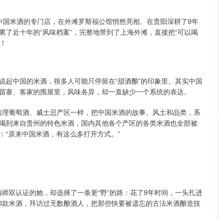
注于中国米酒的专门店，在外滩罗斯福公馆悄然亮相。在贵阳深耕了9年
了近十年的“风味档案”，完整地带到了上海外滩，直接把“可以喝
！
说起中国的米酒，很多人可能只停留在“甜酒酿”的印象里。其实中国
苗寨、客家的围屋里，风味各异，却一直缺少一个系统的表达。
像梳理葡萄酒、威士忌产区一样，把中国米酒的故事、风土和品类，系
喝到来自贵州的特色米酒，国内其他各个产区的各类米酒也全部被
：“原来中国米酒，有这么多打开方式。”
酒师双认证的她，却选择了一条更“野”的路：花了9年时间，一头扎进
00款米酒，拜访过无数酿酒人，把那些快要被遗忘的古法米酒酿造技