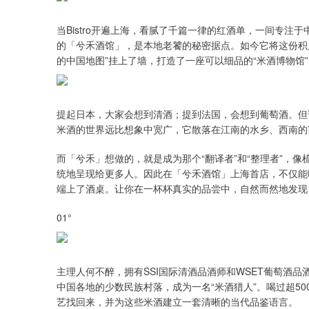
当Bistro开遍上海，看腻了千篇一律的红酒单，一间专
的「兮禾酒馆」，是本地老饕的秘密据点。如今它将这份积累
的中国地图”挂上了墙，打造了一座可以细品的“米酒博物馆”
提起日本，大家会想到清酒；提到法国，会想到葡萄酒。但
米酒的世界远比想象中宽广，它散落在江南的水乡、西南的
而「兮禾」想做的，就是成为那个“翻译者”和“整理者”，
统地呈现给更多人。因此在「兮禾酒馆」上海首店，不仅能
端上了酒桌。让你在一杯杯真实的品尝中，自然而然地发现
01°
主理人何不醉，拥有SSI国际清酒品酒师和WSET葡萄酒品
中国各地的少数民族村落，成为一名“米酒猎人”。喝过超5
艺找回来，并为这些米酒建立一套清晰的当代品鉴语言。