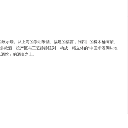
的展示墙。从上海的崇明米酒、福建的糯言，到四川的橡木桶陈酿、
0多款酒，按产区与工艺静静陈列，构成一幅立体的“中国米酒风味地
禾酒馆」的酒桌之上。