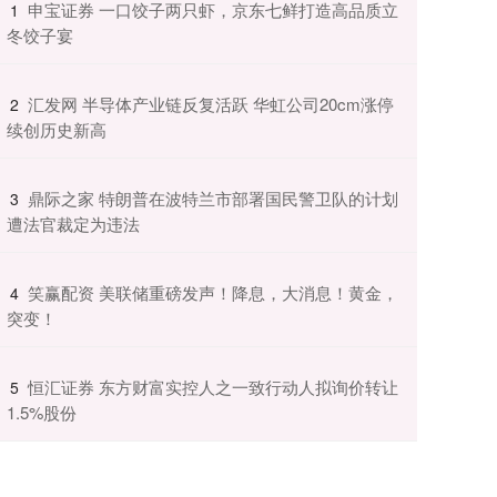
​申宝证券 一口饺子两只虾，京东七鲜打造高品质立
1
冬饺子宴
​汇发网 半导体产业链反复活跃 华虹公司20cm涨停
2
续创历史新高
​鼎际之家 特朗普在波特兰市部署国民警卫队的计划
3
遭法官裁定为违法
​笑赢配资 美联储重磅发声！降息，大消息！黄金，
4
突变！
​恒汇证券 东方财富实控人之一致行动人拟询价转让
5
1.5%股份