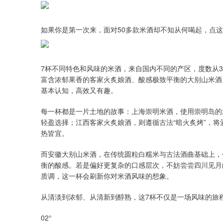
如果你是第一次来，面对50多款米酒却不知从何喝起，点这
7杯不同特色和风味的米酒，来自国内不同的产区，度数从3
富含浓郁果香的客家火炙娘酒、酸感极致平衡的大别山米酒
基本认知，高效又有趣。
每一杯都是一片土地的故事：上海崇明米酒，使用崇明岛的
轻盈选择；江西客家火炙娘酒，则遵循古法“暗火炙烤”，
热皆宜。
而安徽大别山米酒，在传统圆粒白糯米与古法酒曲基础上，
衡的酸感。若是偏好更复杂的口感层次，不妨尝尝四川见月
质调，这一杯会刷新你对米酒风味的想象。
从清淡到浓郁、从清新到醇熟，这7杯不仅是一场风味的旅程
02°