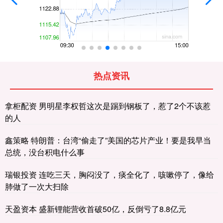
热点资讯
拿柜配资 男明星李权哲这次是踢到钢板了，惹了2个不该惹
的人
鑫策略 特朗普：台湾“偷走了”美国的芯片产业！要是我早当
总统，没台积电什么事
瑞银投资 连吃三天，胸闷没了，痰全化了，咳嗽停了，像给
肺做了一次大扫除
天盈资本 盛新锂能营收首破50亿，反倒亏了8.8亿元