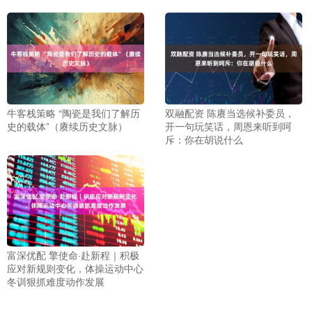
牛客栈策略 “陶瓷是我们了解历
双融配资 陈赓当选候补委员，
史的载体”（赓续历史文脉）
开一句玩笑话，周恩来听到呵
斥：你在胡说什么
富深优配 擎使命·赴新程｜积极
应对新规则变化，体操运动中心
冬训狠抓难度动作发展