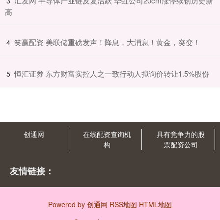
​汇发网 半导体产业链反复活跃 华虹公司20cm涨停续创历史新
3
高
​笑赢配资 美联储重磅发声！降息，大消息！黄金，突变！
4
​恒汇证券 东方财富实控人之一致行动人拟询价转让1.5%股份
5
创通网
在线配资查询机
具有竞争力的股
构
票配资公司
友情链接：
Powered by
创通网
RSS地图
HTML地图