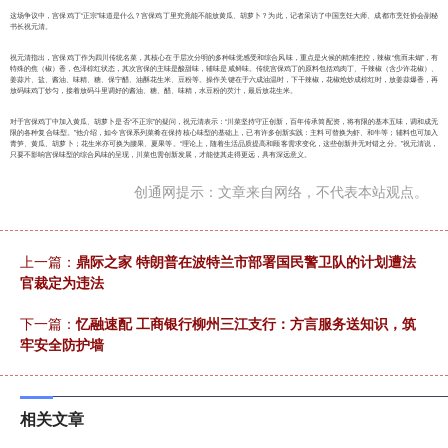
这场争议中，宫保鸡丁“正宗”味道是什么？宫保鸡丁里究竟能不能放黄瓜、胡萝卜？为此，记者采访了中国烹饪大师、成都市烹饪协会副秘
书长祝元清。
祝元清指出，宫保鸡丁作为四川传统名菜，其核心在于层次分明的多种味觉感受和综合风味，重点是火候的精准把控，辣椒“焦而未煳”，有
特殊的焦（椒）香，色泽棕红状态，其次宫保的主味是酸甜味，辅味是咸鲜味。传统宫保鸡丁的原料包括鸡肉丁、干辣椒（含少许花椒）、
姜蒜片、盐、酱油、味精、糖、保宁醋、油酥花生米、豆粉等。操作关键在于六成油温时，下干辣椒，花椒炝炒成棕红时，放姜蒜爆香，再
放码味鸡丁炒匀，接着放码斗里调好的酱油、糖、醋、味精，水豆粉的芡汁，最后放花生米。
对于宫保鸡丁中加入黄瓜、胡萝卜是否“不正宗”的疑问，祝元清表示：“川菜坚持守正创新，百年传承简配资，将有限的基本五味，调和成无
限的各种复合味型。”他介绍，如今宫保系列菜肴在保持核心味型的基础上，已有许多创新实践：主料可替换为虾、和牛等；辅料也可加入
青笋、黄瓜、胡萝卜；花生米亦可换为腰果、夏果等。“理论上，随着生活品质提高和顾客需求变化，这些创新并无对错之分。”祝元清说，
只要不影响宫保味型的综合风味的呈现，川菜也需创新发展，才能使其走得更远，具有深远意义。
创通网提示：文章来自网络，不代表本站观点。
上一篇：
鼎际之家 特朗普在波特兰市部署国民警卫队的计划遭法
官裁定为违法
下一篇：
忆融速配 工商银行柳州三江支行：方言服务送知识，筑
牢安全防护墙
相关文章