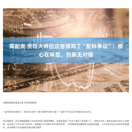
消费质量报全媒体记者 罗安舒简配资
一盘寻常的宫保鸡丁，却在浙江杭州一家川菜馆中意外引发了一场关于“何为正宗”的饮食文化讨论。
近日简配资，四川成都籍顾客小马在杭州某川菜馆用餐时，发现宫保鸡丁中加了黄瓜丁和胡萝卜丁，同时认为另一道菜毛血旺中的牛心有腥
味。他在第三方平台留下差评后，被商家公开质疑为“同行恶意竞争”。尽管商家随后删除争议回复并致歉，小马仍坚持自己的评价客观属
实，并对商家“污名化顾客”的做法难以释怀。