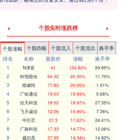
个股实时涨跌榜
个股跌幅
个股流入
个股流出
换手率
个股涨幅
排名
名称
最新价
涨幅
换手率
1
N津富
41
134.82%
59.85%
2
科翔股份
64.32
20.00%
11.70%
3
锴威特
77.82
20.00%
1.01%
4
广哈通信
19.03
19.99%
5.68%
5
欣天科技
18.02
19.97%
27.35%
6
飞天诚信
12.56
19.96%
7.36%
7
中巨芯
27.3
17.62%
24.41%
8
广脉科技
17.33
14.77%
12.06%
9
威尔高
37.95
14.34%
14.82%