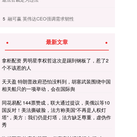
​融可赢 英伟达CEO强调需求韧性
5
最新文章
拿柜配资 男明星李权哲这次是踢到钢板了，惹了2
个不该惹的人
天天盈 特朗普政府恐怕没料到，胡塞武装围绕中国
相关船只的一项举动，会在国际舆
同花易配 144票赞成，联大通过提议，美俄以等10
国反对！美法撕破脸，法方称美国“不再是人权灯
塔”，美方：我们仍是灯塔，法方缺乏尊重，虚伪作
秀