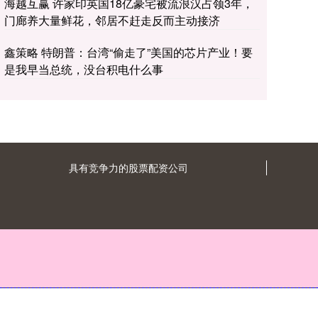
海越互赢 许家印英国18亿豪宅被流浪汉占领3年，
门廊养大量鲜花，邻居不赶走反而主动接济
鑫策略 特朗普：台湾“偷走了”美国的芯片产业！要
是我早当总统，没台积电什么事
具有竞争力的股票配资公司