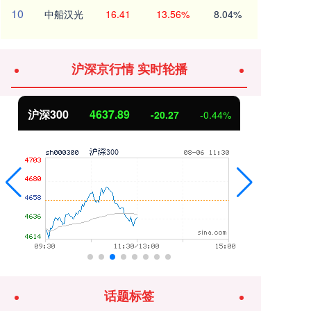
10
中船汉光
16.41
13.56%
8.04%
沪深京行情 实时轮播
沪深300
4637.89
北
-20.27
-0.44%
话题标签