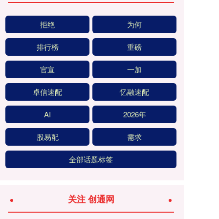
拒绝
为何
排行榜
重磅
官宣
一加
卓信速配
忆融速配
AI
2026年
股易配
需求
全部话题标签
关注 创通网