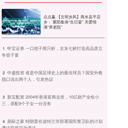
点点赢 【文明乡风】商水县平店
乡： 重阳集体“生日宴” 关爱情
满“养老院”
​申宝证券 一口饺子两只虾，京东七鲜打造高品质立
1
冬饺子宴
​中盛投资 谁是中国足球史上的最佳球员？国安外教
2
脱口说出两个人，引发热议
​新宝配资 2004年香港富商去世，10亿财产全给小
3
三，原配9个子女一分没有
​鼎际之家 特朗普在波特兰市部署国民警卫队的计划
4
遭法官裁定为违法