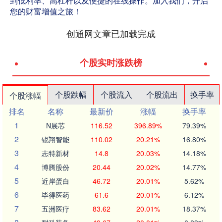
到低利率、高杠杆以及便捷的在线操作。加入我们，开启
您的财富增值之旅！
创通网文章已加载完成
个股实时涨跌榜
个股跌幅
个股流入
个股流出
换手率
个股涨幅
排名
名称
最新价
涨幅
换手率
1
N展芯
116.52
396.89%
79.39%
2
锐翔智能
110.02
20.21%
16.80%
3
志特新材
14.8
20.03%
14.18%
4
博腾股份
20.44
20.02%
14.77%
5
近岸蛋白
46.72
20.01%
5.62%
6
毕得医药
61.6
20.01%
6.12%
7
五洲医疗
83.62
20.01%
18.37%