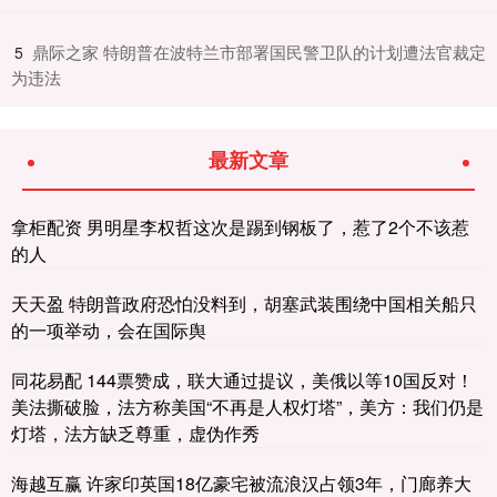
​鼎际之家 特朗普在波特兰市部署国民警卫队的计划遭法官裁定
5
为违法
最新文章
拿柜配资 男明星李权哲这次是踢到钢板了，惹了2个不该惹
的人
天天盈 特朗普政府恐怕没料到，胡塞武装围绕中国相关船只
的一项举动，会在国际舆
同花易配 144票赞成，联大通过提议，美俄以等10国反对！
美法撕破脸，法方称美国“不再是人权灯塔”，美方：我们仍是
灯塔，法方缺乏尊重，虚伪作秀
海越互赢 许家印英国18亿豪宅被流浪汉占领3年，门廊养大