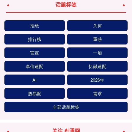
话题标签
拒绝
为何
排行榜
重磅
官宣
一加
卓信速配
忆融速配
AI
2026年
股易配
需求
全部话题标签
关注 创通网