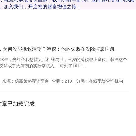
。加入我们，开启您的财富增值之旅！
年，为何没能挽救清朝？溥仪：他的失败在没除掉袁世凯
1908年，光绪帝和慈禧太后相继去世，三岁的溥仪登上皇位。载沣这个
成了大清朝的实际掌权人。 可到了1911....
来源：稳赢策略配资平台
查看：
210
分类：
在线配资查询机构
文章已加载完成