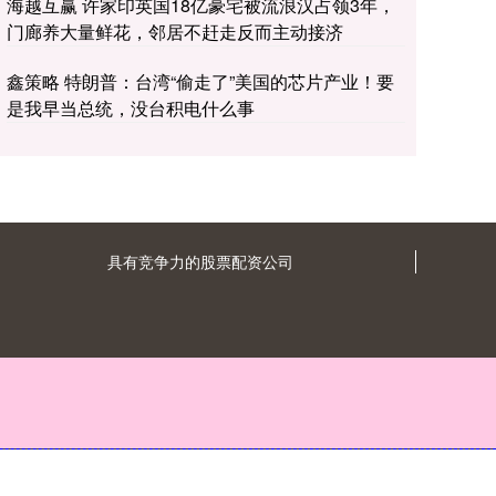
海越互赢 许家印英国18亿豪宅被流浪汉占领3年，
门廊养大量鲜花，邻居不赶走反而主动接济
鑫策略 特朗普：台湾“偷走了”美国的芯片产业！要
是我早当总统，没台积电什么事
具有竞争力的股票配资公司