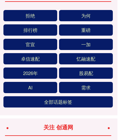
拒绝
为何
排行榜
重磅
官宣
一加
卓信速配
忆融速配
2026年
股易配
AI
需求
全部话题标签
关注 创通网