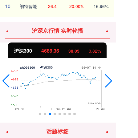
10
朗特智能
26.4
20.00%
16.96%
沪深京行情 实时轮播
北证50
1134.92
创
12.05
1.07%
话题标签