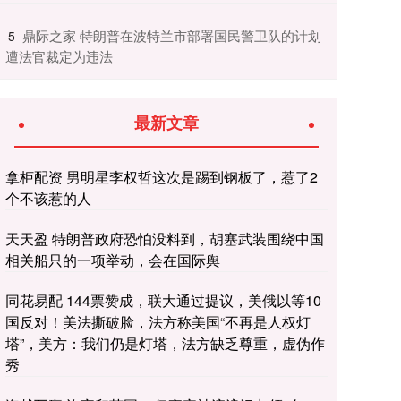
​鼎际之家 特朗普在波特兰市部署国民警卫队的计划
5
遭法官裁定为违法
最新文章
拿柜配资 男明星李权哲这次是踢到钢板了，惹了2
个不该惹的人
天天盈 特朗普政府恐怕没料到，胡塞武装围绕中国
相关船只的一项举动，会在国际舆
同花易配 144票赞成，联大通过提议，美俄以等10
国反对！美法撕破脸，法方称美国“不再是人权灯
塔”，美方：我们仍是灯塔，法方缺乏尊重，虚伪作
秀