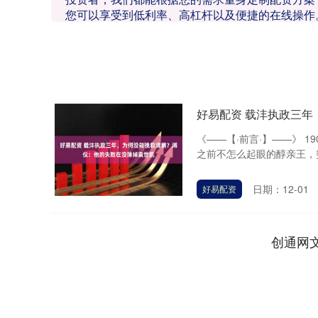
您可以享受到低利率、高杠杆以及便捷的在线操作
好易配资 载沣执政三
《——【·前言·】——》 
之前不怎么起眼的醇亲王，突然
日期：12-01
好易配资
创通网