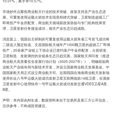
10.01%，换手率10.57%。
市场炒作点聚焦商业航天行业的技术突破、政策支持及产业生态进
展。可重复使用运载火箭技术实现里程碑式突破，卫星制造超级工厂
即将投产牛金所配资，商业航天领域获政策鼓励与专门机构统筹管
理，卫星发射任务接连成功，相关产业生态日趋成熟。
消息面上，我国自主研制的可重复使用运载火箭朱雀三号首飞成功将
二级送入预定轨道。文昌国际航天城年产1000颗卫星的超级工厂即将
投产，20余家产业链上下游企业已签约落户牛金所配资，火箭研发、
卫星制造、发射测控的全链条生态日趋完善。国家航天局印发《推进
商业航天高质量安全发展行动计划（2025-2027年）》，明确鼓励商
业航天产业链布局与新技术开发，并设立国家商业航天发展基金。中
国国家航天局正式设立商业航天司。近期我国在海南商业航天发射场
使用长征八号甲运载火箭成功发射卫星互联网低轨14组卫星，在酒泉
卫星发射中心使用快舟一号甲运载火箭成功发射交通VDES卫星A星、
B星。
声明：本内容由AI生成，数据资料来自于交易所及第三方公开信息，
仅供参考，不构成投资建议。