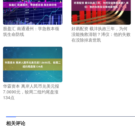
股盈汇 南通通州：学急救本领
好易配资 载沣执政三年，为何
筑生命防线
没能挽救清朝？溥仪：他的失败
在没除掉袁世凯
华霖资本 离岸人民币兑美元报
7.0690元，较周二纽约尾盘涨
134点
相关评论