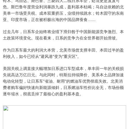
铃木、马自达、斯巴鲁、三菱四大二线日系车企，处境更是岌岌可
危。斯巴鲁年度营业利润暴跌九成，盈利基本枯竭；马自达依赖的北
美单一市场受关税、成本双重挤压，业绩持续跳水；铃木固守的东南
亚、印度市场，正在被积极出海的中国品牌蚕食……
过去几年，日系车企始终将业绩下滑归咎于中国新能源竞争激烈、本
土政策环境变化。现在看来，日系的竞争力在全世界都开始滑坡。
作为日系车最大的利润大本营，北美市场曾支撑丰田、本田过半的盈
利收入，如今已经从"避风港"变为"重灾区"。
美国关税上调直接大幅增加日系进口车型成本，单丰田一年的关税损
失就高达万亿日元。与此同时，特斯拉持续降价、美系本土品牌加速
电动化转型，让日系车"省油、耐用"的燃油车优势彻底失效。北美消
费者购车偏好快速向新能源倾斜，日系燃油车性价比全无，市场份额
逐年缩水，彻底丢掉了最核心的盈利基本盘。