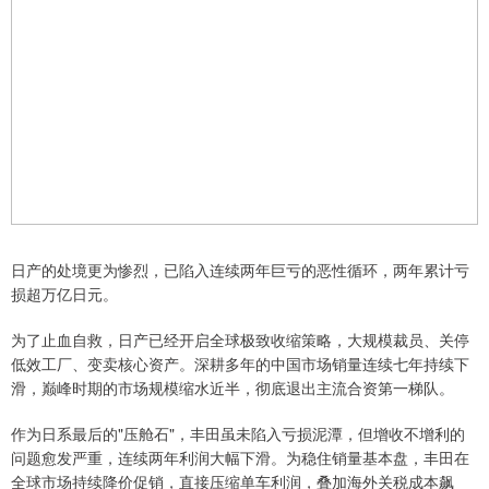
日产的处境更为惨烈，已陷入连续两年巨亏的恶性循环，两年累计亏
损超万亿日元。
为了止血自救，日产已经开启全球极致收缩策略，大规模裁员、关停
低效工厂、变卖核心资产。深耕多年的中国市场销量连续七年持续下
滑，巅峰时期的市场规模缩水近半，彻底退出主流合资第一梯队。
作为日系最后的"压舱石"，丰田虽未陷入亏损泥潭，但增收不增利的
问题愈发严重，连续两年利润大幅下滑。为稳住销量基本盘，丰田在
全球市场持续降价促销，直接压缩单车利润，叠加海外关税成本飙