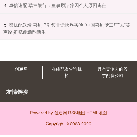
​卓信速配 瑞丰银行：董事顾洁萍因个人原因离任
4
​都优配送端 喜剧IP引领非遗跨界实验 “中国喜剧梦工厂”以“笑
5
声经济”赋能蜀韵新生
创通网
在线配资查询机
具有竞争力的股
构
票配资公司
友情链接：
Powered by
创通网
RSS地图
HTML地图
Copyright
© 2023-2026