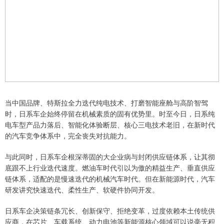
当中国品牌、特斯拉全力迭代纯电技术、打磨智能座舱与高阶智驾
时，日系车企始终停留在机械素质的固有优势里。时至今日，日系纯
电车型产品力落后、智能化体验断层、核心三电技术老旧，在新时代
的汽车竞争体系中，完全丧失对抗能力。
与此同时，日系车企根深蒂固的大企业病与封闭供应链体系，让其彻
底跟不上行业迭代速度。燃油车时代引以为傲的精益生产、垂直供应
链体系，适配的是慢速迭代的机械汽车时代。但在新能源时代，汽车
研发讲究快速迭代、柔性生产、软硬件协同开发。
日系车企决策链条冗长、创新保守、拒绝变革，过度依赖本土传统供
应商，在芯片、车载系统、动力电池等新能源核心领域可以说毫无积