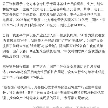
公开资料显示，北方华创专注于半导体基础产品的研发、生产、销售
和技术服务，主要产品为电子工艺装备和电子元器件。其中，电子工
艺装备包括半导体装备、真空及新能源装备。电子元器件包括电阻、
电容等。2025年前三季度，北方华创营收实现273.01亿元，同比上涨
32.97%；归母净利润实现51.30亿元，同比上涨14.83%。
当前，我国半导体设备产业已进入新一轮成长周期。“AI算力爆发引发
的‘超级周期’已至，我国作为全球晶圆厂扩产的‘主战场’，为国产设备
提供了前所未有的‘试错场’与‘放量池’。随着国家对设备自主化的政策
倒逼，国产设备厂商正迎来业绩兑现期。”中关村物联网产业联盟副秘
书长袁帅对记者说。
东吴证券研报指出，扩产方面，国产半导体设备迎来历史性发展机
遇，2026年将会开启确定性强的扩产周期，设备全行业订单增速或超
过30%，有望达到50%以上。
“随着国产替代深化，具备核心技术壁垒的企业将主导行业集中度提
升，预计未来3－5年半导体设备领域并购重组规模将持续增长高忆管
理，推动全产业链竞争力实现质的跃升。”詹军豪对记者说。
创通网提示：文章来自网络，不代表本站观点。