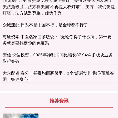
同花易配 144票赞成，联大通过提议，美俄以等10国反对！
美法撕破脸，法方称美国“不再是人权灯塔”，美方：我们仍是
灯塔，法方缺乏尊重，虚伪作秀
众诚速配 日系不是中国不行，是全球都不行了
海证资本 中医名家曲黎敏说： “无论你得了什么病，第一要
务就是要搞定你的免疫系
安信 悦达投资：2025年净利润同比增长37.94% 多板块业务
取得突破
大众配资 春分｜昼夜均而寒暑平，3个“舒展动作”助你驱散春
困，畅达身心！
推荐资讯