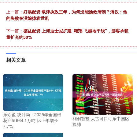
上一篇：
好易配资 载沣执政三年，为何没能挽救清朝？溥仪：他
的失败在没除掉袁世凯
下一篇：
德益配资 上海迪士尼扩建“翱翔·飞越地平线”，游客承载
量扩充约50%
相关文章
乐众盈 统计局：2025年全国棉
利创智投 太古可口可乐中国区
花产量664.1万吨 比上年增长
换帅
7.7%