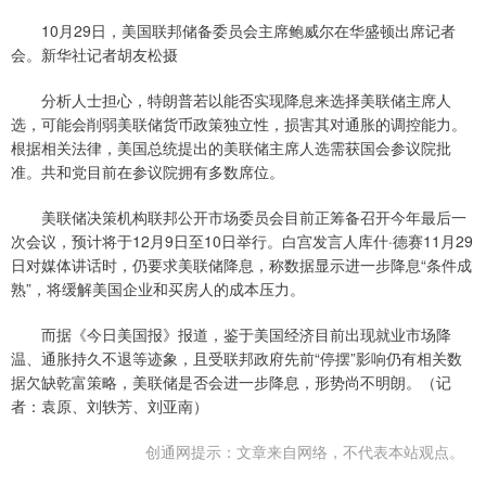
10月29日，美国联邦储备委员会主席鲍威尔在华盛顿出席记者
会。新华社记者胡友松摄
分析人士担心，特朗普若以能否实现降息来选择美联储主席人
选，可能会削弱美联储货币政策独立性，损害其对通胀的调控能力。
根据相关法律，美国总统提出的美联储主席人选需获国会参议院批
准。共和党目前在参议院拥有多数席位。
美联储决策机构联邦公开市场委员会目前正筹备召开今年最后一
次会议，预计将于12月9日至10日举行。白宫发言人库什·德赛11月29
日对媒体讲话时，仍要求美联储降息，称数据显示进一步降息“条件成
熟”，将缓解美国企业和买房人的成本压力。
而据《今日美国报》报道，鉴于美国经济目前出现就业市场降
温、通胀持久不退等迹象，且受联邦政府先前“停摆”影响仍有相关数
据欠缺乾富策略，美联储是否会进一步降息，形势尚不明朗。（记
者：袁原、刘轶芳、刘亚南）
创通网提示：文章来自网络，不代表本站观点。