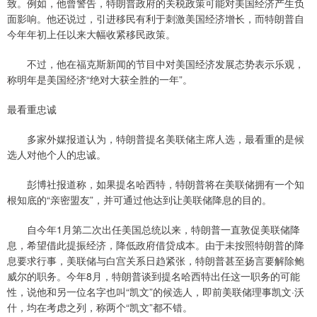
致。例如，他曾警告，特朗普政府的关税政策可能对美国经济产生负
面影响。他还说过，引进移民有利于刺激美国经济增长，而特朗普自
今年年初上任以来大幅收紧移民政策。
不过，他在福克斯新闻的节目中对美国经济发展态势表示乐观，
称明年是美国经济“绝对大获全胜的一年”。
最看重忠诚
多家外媒报道认为，特朗普提名美联储主席人选，最看重的是候
选人对他个人的忠诚。
彭博社报道称，如果提名哈西特，特朗普将在美联储拥有一个知
根知底的“亲密盟友”，并可通过他达到让美联储降息的目的。
自今年1月第二次出任美国总统以来，特朗普一直敦促美联储降
息，希望借此提振经济，降低政府借贷成本。由于未按照特朗普的降
息要求行事，美联储与白宫关系日趋紧张，特朗普甚至扬言要解除鲍
威尔的职务。今年8月，特朗普谈到提名哈西特出任这一职务的可能
性，说他和另一位名字也叫“凯文”的候选人，即前美联储理事凯文·沃
什，均在考虑之列，称两个“凯文”都不错。