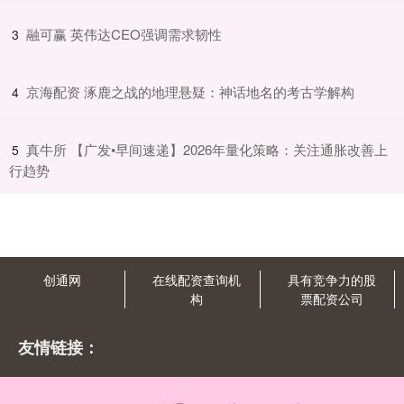
​融可赢 英伟达CEO强调需求韧性
3
​京海配资 涿鹿之战的地理悬疑：神话地名的考古学解构
4
​真牛所 【广发•早间速递】2026年量化策略：关注通胀改善上
5
行趋势
创通网
在线配资查询机
具有竞争力的股
构
票配资公司
友情链接：