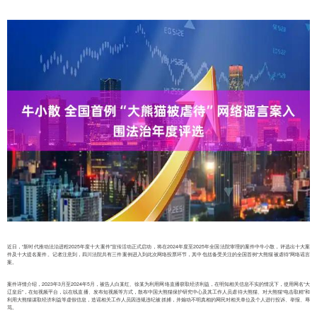
近日，“新时代推动法治进程2025年度十大案件”宣传活动正式启动，将在2024年度至2025年全国法院审理的案件中牛小散，评选出十大案
件及十大提名案件。记者注意到，四川法院共有三件案例进入到此次网络投票环节，其中包括备受关注的全国首例“大熊猫被虐待”网络谣言
案。
案件详情介绍，2023年3月至2024年5月，被告人白某红、徐某为利用网络直播获取经济利益，在明知相关信息不实的情况下，使用网名“大
辽皇后”，在短视频平台，以在线直播、发布短视频等方式，散布中国大熊猫保护研究中心及其工作人员虐待大熊猫、对大熊猫“电击取精”和
利用大熊猫谋取经济利益等虚假信息，造谣相关工作人员因违规违纪被抓捕，并煽动不明真相的网民对相关单位及个人进行投诉、举报、辱
骂。