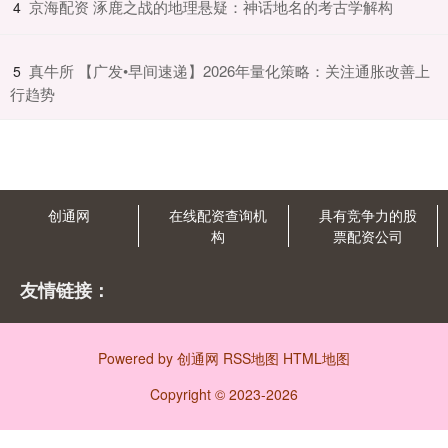
​京海配资 涿鹿之战的地理悬疑：神话地名的考古学解构
4
​真牛所 【广发•早间速递】2026年量化策略：关注通胀改善上
5
行趋势
创通网
在线配资查询机
具有竞争力的股
构
票配资公司
友情链接：
Powered by
创通网
RSS地图
HTML地图
Copyright
© 2023-2026