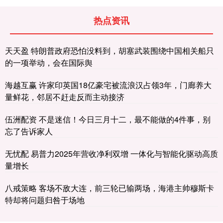
热点资讯
天天盈 特朗普政府恐怕没料到，胡塞武装围绕中国相关船只
的一项举动，会在国际舆
海越互赢 许家印英国18亿豪宅被流浪汉占领3年，门廊养大
量鲜花，邻居不赶走反而主动接济
伍洲配资 不是迷信！今日三月十二，最不能做的4件事，别
忘了告诉家人
无忧配 易普力2025年营收净利双增 一体化与智能化驱动高质
量增长
八戒策略 客场不敌大连，前三轮已输两场，海港主帅穆斯卡
特却将问题归咎于场地