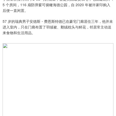
5 个房间，116 扇防弹窗可俯瞰海德公园，自 2020 年被许家印购入
后便一直闲置。
57 岁的瑞典男子安德斯・费恩斯特德已在豪宅门廊居住三年，他并未
进入室内，只在门廊布置了羽绒被、鹅绒枕头与鲜花，邻居常主动送
来食物和生活用品。