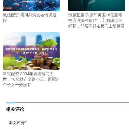
诚信配资 四川射洪发布情况通
海越互赢 许家印英国18亿豪宅
报
被流浪汉占领3年，门廊养大量
鲜花，邻居不赶走反而主动接济
新宝配资 2004年香港富商去
世，10亿财产全给小三，原配9
个子女一分没有
相关评论
本文评分
*