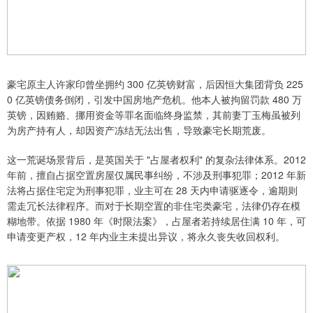
豪宅原主人许家印曾坐拥约 300 亿英镑财富，后因恒大集团背负 225
0 亿英镑债务倒闭，引发中国房地产危机。他本人被拘留罚款 480 万
英镑，因贿赂、挪用资金等罪名面临终身监禁，其前妻丁玉梅虽被列
为房产持有人，却因资产冻结无法出售，导致豪宅长期荒废。
这一荒诞场景背后，是英国关于 "占屋者权利" 的复杂法律体系。2012
年前，擅自占据空置房屋仅属民事纠纷，不涉及刑事犯罪；2012 年新
法将占据住宅定为刑事犯罪，业主可在 28 天内申请驱逐令，逾期则
需走冗长法律程序。而对于长期空置的非住宅类豪宅，法律仍存在模
糊地带。依据 1980 年《时限法案》，占屋者若持续居住满 10 年，可
申请变更产权，12 年内业主未提出异议，将永久丧失收回权利。