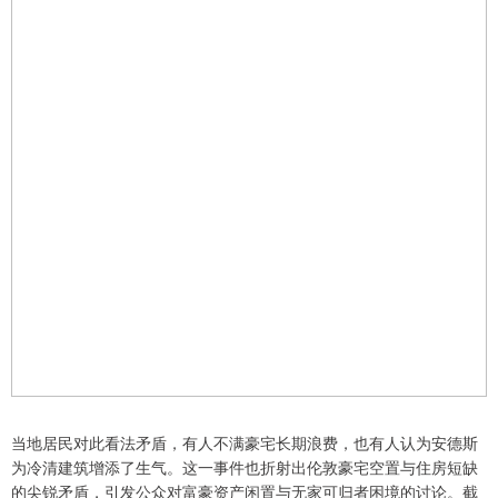
当地居民对此看法矛盾，有人不满豪宅长期浪费，也有人认为安德斯
为冷清建筑增添了生气。这一事件也折射出伦敦豪宅空置与住房短缺
的尖锐矛盾，引发公众对富豪资产闲置与无家可归者困境的讨论。截