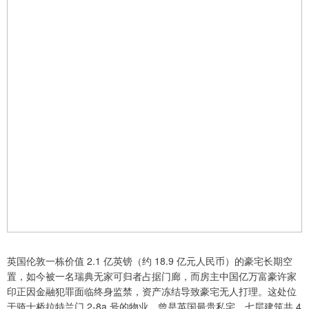
英国伦敦一栋价值 2.1 亿英镑（约 18.9 亿元人民币）的豪宅长期空
置，如今被一名瑞典无家可归者占据门廊，而房主中国亿万富豪许家
印正因金融犯罪面临终身监禁，资产冻结导致豪宅无人打理。这处位
于骑士桥拉特兰门 2-8a 号的物业，曾是英国最贵私宅，七层建筑共 4