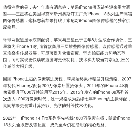
值得注意的是，去年年底有消息称，苹果iPhone供应链将迎来重大调
整——三星将在美国得克萨斯州奥斯汀工厂为iPhone 18系列生产高端
图像传感器，这标志着苹果打破了索尼对iPhone图像传感器的独家供
应格局。
环球网报道显示东南配资，苹果与三星已于去年8月达成合作协议，三
星将为iPhone 18打造首款商用三层堆叠图像传感器。该传感器通过垂
直堆叠多传感器层，可显著提升像素密度、弱光拍摄能力和动态范
围，同时实现更快读取速度与更低功耗，技术实力较当前索尼供应的
传感器大幅升级。
回顾iPhone主摄的像素演进历程，苹果始终秉持稳健升级策略。2007
年初代iPhone仅配备200万像素后置摄像头，2011年的iPhone 4S将
像素提升至800万并沿用至2015年。2015年发布的iPhone 6s系列首
次迈入1200万像素时代，这一规格成为后续七年iPhone的主摄标配，
期间苹果更侧重计算摄影、光学防抖等技术优化。
2022年，iPhone 14 Pro系列率先搭载4800万像素主摄，随后iPhone
15系列全系普及该配置，成为至今仍在沿用的核心规格。