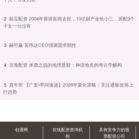
​新宝配资 2004年香港富商去世，10亿财产全给小三，原配9个
2
子女一分没有
​融可赢 英伟达CEO强调需求韧性
3
​京海配资 涿鹿之战的地理悬疑：神话地名的考古学解构
4
​真牛所 【广发•早间速递】2026年量化策略：关注通胀改善上
5
行趋势
创通网
在线配资查询机
具有竞争力的股
构
票配资公司