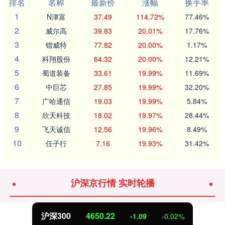
排名
名称
最新价
涨幅
换手率
1
N津富
37.49
114.72%
77.46%
2
威尔高
39.83
20.01%
17.76%
3
锴威特
77.82
20.00%
1.17%
4
科翔股份
64.32
20.00%
12.21%
5
蜀道装备
33.61
19.99%
11.69%
6
中巨芯
27.85
19.99%
32.20%
7
广哈通信
19.03
19.99%
5.84%
8
欣天科技
18.02
19.97%
28.44%
9
飞天诚信
12.56
19.96%
8.49%
10
任子行
7.16
19.93%
31.42%
沪深京行情 实时轮播
北证50
1122.88
0.00
0.00%