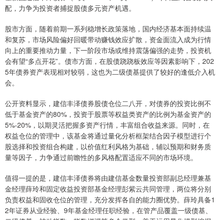
配，力争为投资者捕捉股债多元资产机遇。
股市方面，随着前期一系列稳增长政策落地，国内经济基本面持续温
和复苏，市场风险偏好回暖带动赚钱效应扩散，资金面流入成为行情
向上的重要推动力量，下一阶段市场或维持震荡偏强的走势，投资机
会有望“多点开花”。债市方面，在股债跷跷板效应等因素影响下，202
5年债券资产表现相对较弱，这也为二级债基提供了较好的逢低介入机
会。
公开资料显示，建信丰泽债券股债仓位二八开，对债券的投资比例不
低于基金资产的80%，投资于股票等权益类资产的比例为基金资产的
5%-20%，以期灵活把握多资产行情，丰富组合收益来源。同时，在
权益仓位的管理中，该基金将通过量化分析框架结合因子模型进行个
股选择和投资组合构建，以价值红利风格为基础，辅以预期和财务质
量等因子，力争通过前瞻性的多风格配置适应不同的市场环境。
值得一提的是，建信丰泽债券将由建信基金数量投资部副总经理兼基
金经理薛玲和固定收益投资部基金经理彭紫云共同管理，两位将分别
负责权益和固收仓位的管理，充分发挥各自的能力圈优势。薛玲具备1
2年证券从业经验、9年基金经理任职经验，在管产品覆盖一级债基、