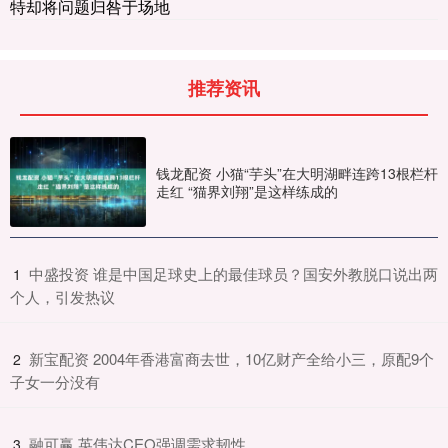
特却将问题归咎于场地
推荐资讯
钱龙配资 小猫“芋头”在大明湖畔连跨13根栏杆
走红 “猫界刘翔”是这样练成的
​中盛投资 谁是中国足球史上的最佳球员？国安外教脱口说出两
1
个人，引发热议
​新宝配资 2004年香港富商去世，10亿财产全给小三，原配9个
2
子女一分没有
​融可赢 英伟达CEO强调需求韧性
3