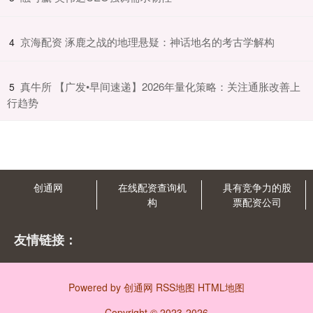
​京海配资 涿鹿之战的地理悬疑：神话地名的考古学解构
4
​真牛所 【广发•早间速递】2026年量化策略：关注通胀改善上
5
行趋势
创通网
在线配资查询机
具有竞争力的股
构
票配资公司
友情链接：
Powered by
创通网
RSS地图
HTML地图
Copyright
© 2023-2026