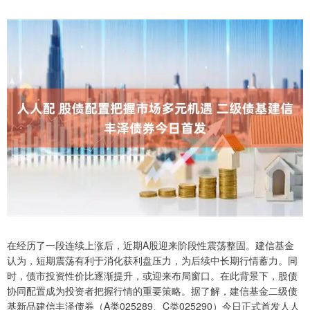
在经历了一段连续上涨后，近期A股迎来阶段性震荡整固。建信基金
认为，短期震荡有利于消化获利盘压力，为后续中长期行情蓄力。同
时，债市投资性价比逐渐提升，或迎来布局窗口。在此背景下，股债
协同配置成为投资者把握行情的重要策略。据了解，建信基金二级债
基新品建信丰泽债券（A类025289、C类025290）今日正式首发人人