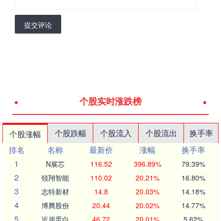
提交评论
个股实时涨跌榜
个股跌幅
个股流入
个股流出
换手率
个股涨幅
排名
名称
最新价
涨幅
换手率
1
N展芯
116.52
396.89%
79.39%
2
锐翔智能
110.02
20.21%
16.80%
3
志特新材
14.8
20.03%
14.18%
4
博腾股份
20.44
20.02%
14.77%
5
近岸蛋白
46.72
20.01%
5.62%