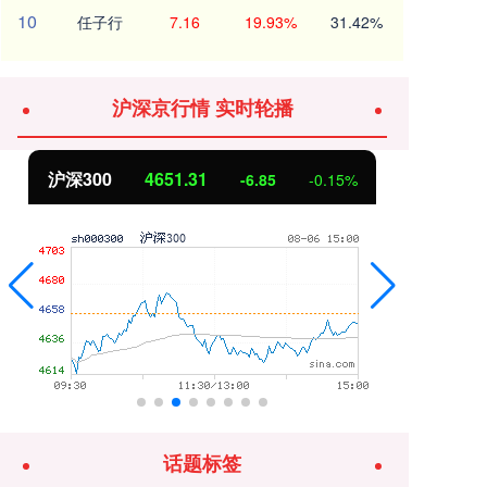
10
任子行
7.16
19.93%
31.42%
沪深京行情 实时轮播
沪深300
4651.31
北
-6.85
-0.15%
话题标签