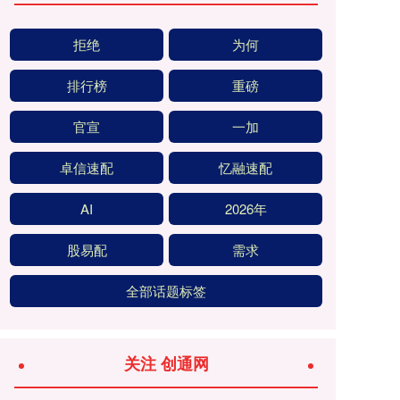
拒绝
为何
排行榜
重磅
官宣
一加
卓信速配
忆融速配
AI
2026年
股易配
需求
全部话题标签
关注 创通网