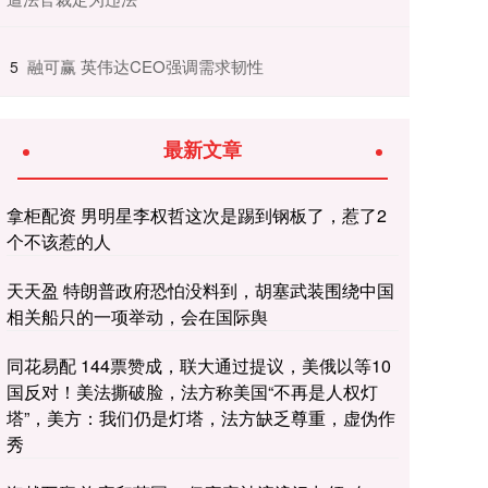
​融可赢 英伟达CEO强调需求韧性
5
最新文章
拿柜配资 男明星李权哲这次是踢到钢板了，惹了2
个不该惹的人
天天盈 特朗普政府恐怕没料到，胡塞武装围绕中国
相关船只的一项举动，会在国际舆
同花易配 144票赞成，联大通过提议，美俄以等10
国反对！美法撕破脸，法方称美国“不再是人权灯
塔”，美方：我们仍是灯塔，法方缺乏尊重，虚伪作
秀