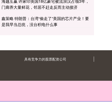
海越互赢 许家印英国18亿豪宅被流浪汉占领3年，
门廊养大量鲜花，邻居不赶走反而主动接济
鑫策略 特朗普：台湾“偷走了”美国的芯片产业！要
是我早当总统，没台积电什么事
具有竞争力的股票配资公司