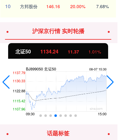
10
方邦股份
146.16
20.00%
7.68%
沪深京行情 实时轮播
北证50
1134.24
创
11.37
1.01%
话题标签