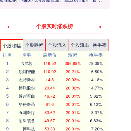
个股实时涨跌榜
个股跌幅
个股流入
个股流出
换手率
个股涨幅
排名
名称
最新价
涨幅
换手率
1
N展芯
116.52
396.89%
79.39%
2
锐翔智能
110.02
20.21%
16.80%
3
志特新材
14.8
20.03%
14.18%
4
博腾股份
20.44
20.02%
14.77%
5
近岸蛋白
46.72
20.01%
5.62%
6
毕得医药
61.6
20.01%
6.12%
7
五洲医疗
83.62
20.01%
18.37%
8
耐科装备
49.67
20.01%
6.83%
9
一博科技
53.33
20.01%
17.26%