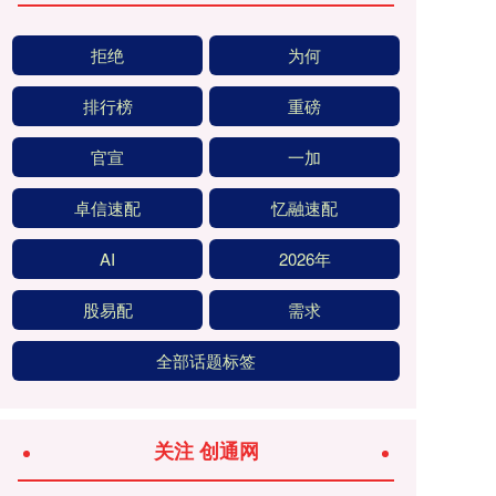
拒绝
为何
排行榜
重磅
官宣
一加
卓信速配
忆融速配
AI
2026年
股易配
需求
全部话题标签
关注 创通网