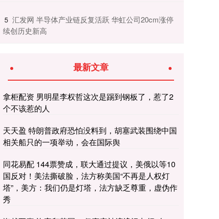
​汇发网 半导体产业链反复活跃 华虹公司20cm涨停
5
续创历史新高
最新文章
拿柜配资 男明星李权哲这次是踢到钢板了，惹了2
个不该惹的人
天天盈 特朗普政府恐怕没料到，胡塞武装围绕中国
相关船只的一项举动，会在国际舆
同花易配 144票赞成，联大通过提议，美俄以等10
国反对！美法撕破脸，法方称美国“不再是人权灯
塔”，美方：我们仍是灯塔，法方缺乏尊重，虚伪作
秀