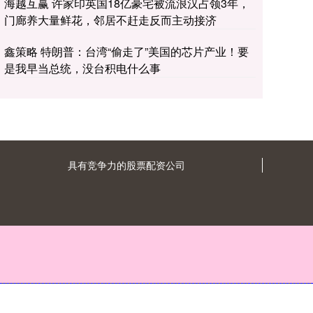
海越互赢 许家印英国18亿豪宅被流浪汉占领3年，
门廊养大量鲜花，邻居不赶走反而主动接济
鑫策略 特朗普：台湾“偷走了”美国的芯片产业！要
是我早当总统，没台积电什么事
具有竞争力的股票配资公司