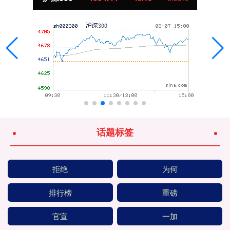
话题标签
拒绝
为何
排行榜
重磅
官宣
一加