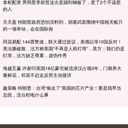
拿柜配资 男明星李权哲这次是踢到钢板了，惹了2个不该惹
的人
天天盈 特朗普政府恐怕没料到，胡塞武装围绕中国相关船只
的一项举动，会在国际舆
同花易配 144票赞成，联大通过提议，美俄以等10国反对！
美法撕破脸，法方称美国“不再是人权灯塔”，美方：我们仍是
灯塔，法方缺乏尊重，虚伪作秀
海越互赢 许家印英国18亿豪宅被流浪汉占领3年，门廊养大
量鲜花，邻居不赶走反而主动接济
鑫策略 特朗普：台湾“偷走了”美国的芯片产业！要是我早当
总统，没台积电什么事