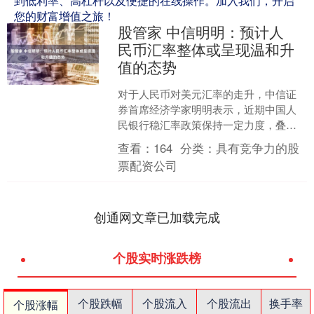
到低利率、高杠杆以及便捷的在线操作。加入我们，开启
您的财富增值之旅！
股管家 中信明明：预计人
民币汇率整体或呈现温和升
值的态势
对于人民币对美元汇率的走升，中信证
券首席经济学家明明表示，近期中国人
民银行稳汇率政策保持一定力度，叠加
年末、季末临近，结汇需求或阶段性释
查看：
164
分类：
具有竞争力的股
放，支撑人民币汇率走强。....
票配资公司
创通网文章已加载完成
个股实时涨跌榜
个股跌幅
个股流入
个股流出
换手率
个股涨幅