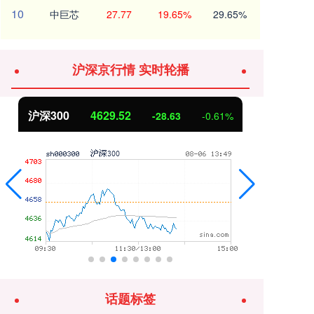
10
中巨芯
27.77
19.65%
29.65%
沪深京行情 实时轮播
沪深300
4629.52
北
-28.63
-0.61%
话题标签