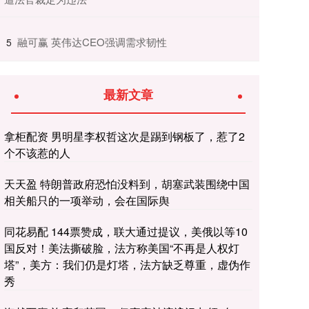
​融可赢 英伟达CEO强调需求韧性
5
最新文章
拿柜配资 男明星李权哲这次是踢到钢板了，惹了2
个不该惹的人
天天盈 特朗普政府恐怕没料到，胡塞武装围绕中国
相关船只的一项举动，会在国际舆
同花易配 144票赞成，联大通过提议，美俄以等10
国反对！美法撕破脸，法方称美国“不再是人权灯
塔”，美方：我们仍是灯塔，法方缺乏尊重，虚伪作
秀