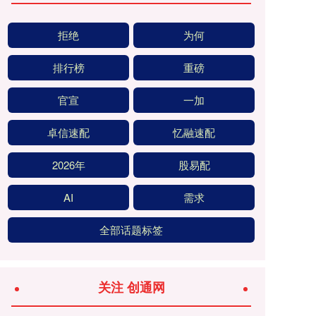
拒绝
为何
排行榜
重磅
官宣
一加
卓信速配
忆融速配
2026年
股易配
AI
需求
全部话题标签
关注 创通网