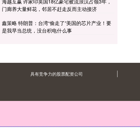
海越互赢 许家印英国18亿豪宅被流浪汉占领3年，
门廊养大量鲜花，邻居不赶走反而主动接济
鑫策略 特朗普：台湾“偷走了”美国的芯片产业！要
是我早当总统，没台积电什么事
具有竞争力的股票配资公司