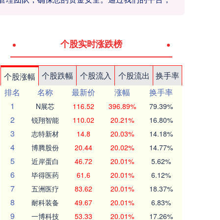
个股实时涨跌榜
个股跌幅
个股流入
个股流出
换手率
个股涨幅
排名
名称
最新价
涨幅
换手率
1
N展芯
116.52
396.89%
79.39%
2
锐翔智能
110.02
20.21%
16.80%
3
志特新材
14.8
20.03%
14.18%
4
博腾股份
20.44
20.02%
14.77%
5
近岸蛋白
46.72
20.01%
5.62%
6
毕得医药
61.6
20.01%
6.12%
7
五洲医疗
83.62
20.01%
18.37%
8
耐科装备
49.67
20.01%
6.83%
9
一博科技
53.33
20.01%
17.26%