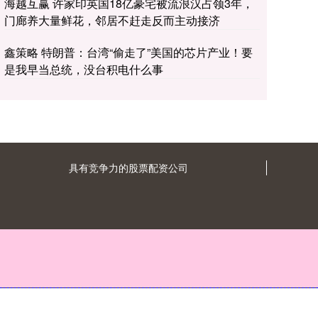
海越互赢 许家印英国18亿豪宅被流浪汉占领3年，
门廊养大量鲜花，邻居不赶走反而主动接济
鑫策略 特朗普：台湾“偷走了”美国的芯片产业！要
是我早当总统，没台积电什么事
具有竞争力的股票配资公司