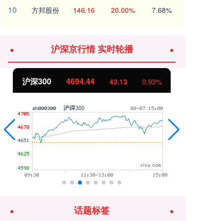
10
方邦股份
146.16
20.00%
7.68%
沪深京行情 实时轮播
北证50
1134.24
创
11.37
1.01%
话题标签