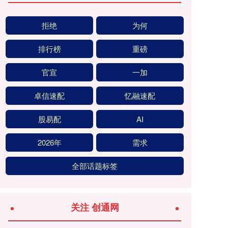
拒绝
为何
排行榜
重磅
官宣
一加
卓信速配
忆融速配
股易配
AI
2026年
需求
全部话题标签
关注 创通网