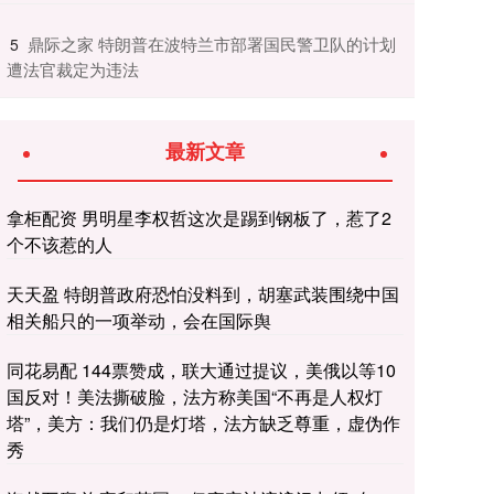
​鼎际之家 特朗普在波特兰市部署国民警卫队的计划
5
遭法官裁定为违法
最新文章
拿柜配资 男明星李权哲这次是踢到钢板了，惹了2
个不该惹的人
天天盈 特朗普政府恐怕没料到，胡塞武装围绕中国
相关船只的一项举动，会在国际舆
同花易配 144票赞成，联大通过提议，美俄以等10
国反对！美法撕破脸，法方称美国“不再是人权灯
塔”，美方：我们仍是灯塔，法方缺乏尊重，虚伪作
秀