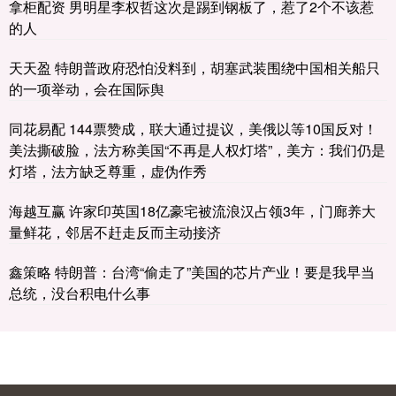
拿柜配资 男明星李权哲这次是踢到钢板了，惹了2个不该惹
的人
天天盈 特朗普政府恐怕没料到，胡塞武装围绕中国相关船只
的一项举动，会在国际舆
同花易配 144票赞成，联大通过提议，美俄以等10国反对！
美法撕破脸，法方称美国“不再是人权灯塔”，美方：我们仍是
灯塔，法方缺乏尊重，虚伪作秀
海越互赢 许家印英国18亿豪宅被流浪汉占领3年，门廊养大
量鲜花，邻居不赶走反而主动接济
鑫策略 特朗普：台湾“偷走了”美国的芯片产业！要是我早当
总统，没台积电什么事