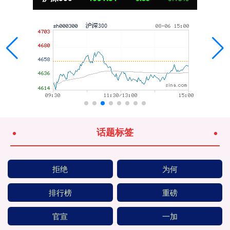
话题标签
拒绝
为何
排行榜
重磅
官宣
一加