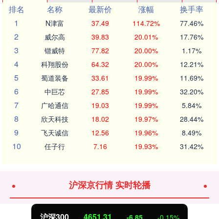
排名
名称
最新价
涨幅
换手率
1
N津富
37.49
114.72%
77.46%
2
威尔高
39.83
20.01%
17.76%
3
锴威特
77.82
20.00%
1.17%
4
科翔股份
64.32
20.00%
12.21%
5
蜀道装备
33.61
19.99%
11.69%
6
中巨芯
27.85
19.99%
32.20%
7
广哈通信
19.03
19.99%
5.84%
8
欣天科技
18.02
19.97%
28.44%
9
飞天诚信
12.56
19.96%
8.49%
10
任子行
7.16
19.93%
31.42%
沪深京行情 实时轮播
沪深300
4651.31
-6.85
-0.15%