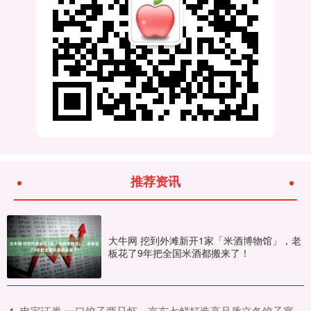
推荐资讯
大牛网 挖到外滩新开1家「米酒博物馆」，老
板花了9年把全国米酒都搬来了！
​申宝证券 一口饺子两只虾，京东七鲜打造高品质立冬饺子宴
1