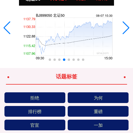
话题标签
拒绝
为何
排行榜
重磅
官宣
一加