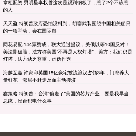
拿柜配资 男明星李权哲这次是踢到钢板了，惹了2个不该惹
的人
天天盈 特朗普政府恐怕没料到，胡塞武装围绕中国相关船只
的一项举动，会在国际舆
同花易配 144票赞成，联大通过提议，美俄以等10国反对！
美法撕破脸，法方称美国“不再是人权灯塔”，美方：我们仍是
灯塔，法方缺乏尊重，虚伪作秀
海越互赢 许家印英国18亿豪宅被流浪汉占领3年，门廊养大
量鲜花，邻居不赶走反而主动接济
鑫策略 特朗普：台湾“偷走了”美国的芯片产业！要是我早当
总统，没台积电什么事