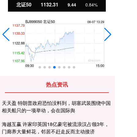
北证50
1132.31
创
9.44
0.84%
热点资讯
天天盈 特朗普政府恐怕没料到，胡塞武装围绕中国
相关船只的一项举动，会在国际舆
海越互赢 许家印英国18亿豪宅被流浪汉占领3年，
门廊养大量鲜花，邻居不赶走反而主动接济