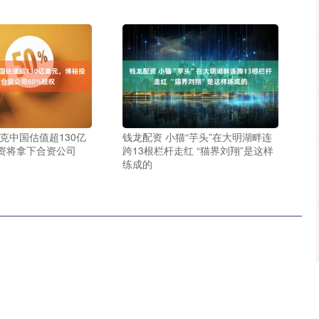
克中国估值超130亿
钱龙配资 小猫“芋头”在大明湖畔连
资将拿下合资公司
跨13根栏杆走红 “猫界刘翔”是这样
练成的