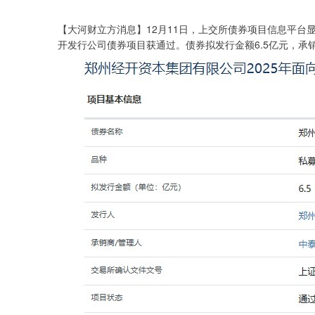
深证成指
14385.77
.82
0.69%
275.64
1
【大河财立方消息】12月11日，上交所债券项目信息平台
开发行公司债券项目获通过。债券拟发行金额6.5亿元，承