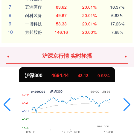
7
五洲医疗
83.62
20.01%
18.37%
8
耐科装备
49.67
20.01%
6.83%
9
一博科技
53.33
20.01%
17.26%
10
方邦股份
146.16
20.00%
7.68%
沪深京行情 实时轮播
.44
北证50
1134.
43.13
0.93%