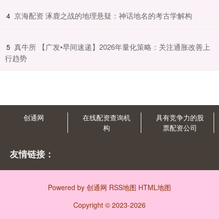
​京海配资 涿鹿之战的地理悬疑：神话地名的考古学解构
4
​真牛所 【广发•早间速递】2026年量化策略：关注通胀改善上
5
行趋势
创通网
在线配资查询机
具有竞争力的股
构
票配资公司
友情链接：
Powered by
创通网
RSS地图
HTML地图
Copyright
© 2023-2026