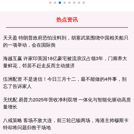
热点资讯
天天盈 特朗普政府恐怕没料到，胡塞武装围绕中国相关船只
的一项举动，会在国际舆
海越互赢 许家印英国18亿豪宅被流浪汉占领3年，门廊养大
量鲜花，邻居不赶走反而主动接济
伍洲配资 不是迷信！今日三月十二，最不能做的4件事，别
忘了告诉家人
无忧配 易普力2025年营收净利双增 一体化与智能化驱动高质
量增长
八戒策略 客场不敌大连，前三轮已输两场，海港主帅穆斯卡
特却将问题归咎于场地