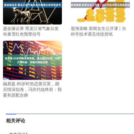
盛金缘证券 黑龙江省气象台发
股海策略 新闻女生公开课 | 当
布暴雪红色预警信号
科学技术遇见传统剪纸
融易盈 80岁时热恋黄宗英，婚
后情深似海，冯亦代临终前：我
要和原配合葬
相关评论