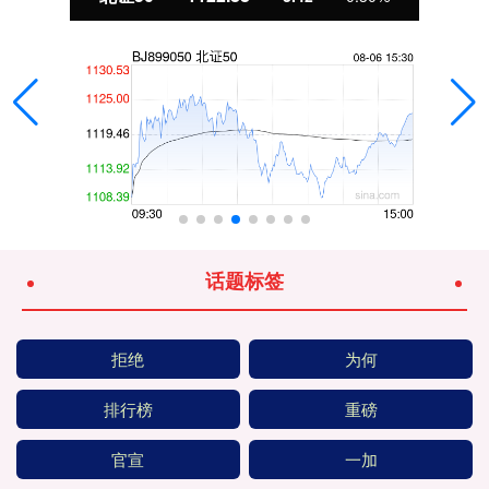
话题标签
拒绝
为何
排行榜
重磅
官宣
一加