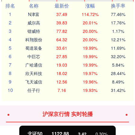
排名
名称
最新价
涨幅
换手率
1
N津富
37.49
114.72%
77.46%
2
威尔高
39.83
20.01%
17.76%
3
锴威特
77.82
20.00%
1.17%
4
科翔股份
64.32
20.00%
12.21%
5
蜀道装备
33.61
19.99%
11.69%
6
中巨芯
27.85
19.99%
32.20%
7
广哈通信
19.03
19.99%
5.84%
8
欣天科技
18.02
19.97%
28.44%
9
飞天诚信
12.56
19.96%
8.49%
10
任子行
7.16
19.93%
31.42%
沪深京行情 实时轮播
北证50
1122.88
3.42
0.30%