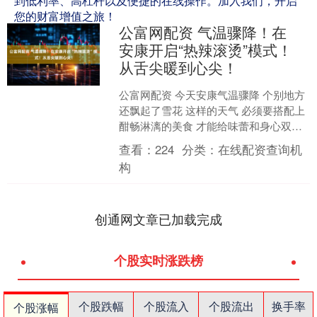
到低利率、高杠杆以及便捷的在线操作。加入我们，开启
您的财富增值之旅！
公富网配资 气温骤降！在
安康开启“热辣滚烫”模式！
从舌尖暖到心尖！
公富网配资 今天安康气温骤降 个别地方
还飘起了雪花 这样的天气 必须要搭配上
酣畅淋漓的美食 才能给味蕾和身心双重
满足 以下这几款应景的“热辣滚烫” 最适
查看：
224
分类：
在线配资查询机
合冬日吃....
构
创通网文章已加载完成
个股实时涨跌榜
个股跌幅
个股流入
个股流出
换手率
个股涨幅