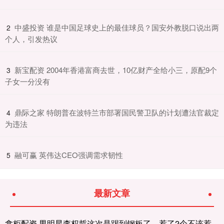
​中盛投资 谁是中国足球史上的最佳球员？国安外教脱口说出两
2
个人，引发热议
​新宝配资 2004年香港富商去世，10亿财产全给小三，原配9个
3
子女一分没有
​鼎际之家 特朗普在波特兰市部署国民警卫队的计划遭法官裁定
4
为违法
​融可赢 英伟达CEO强调需求韧性
5
最新文章
拿柜配资 男明星李权哲这次是踢到钢板了，惹了2个不该惹