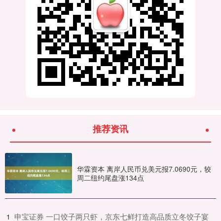
推荐资讯
华霖资本 离岸人民币兑美元报7.0690元，较
周二纽约尾盘涨134点
​申宝证券 一口饺子两只虾，京东七鲜打造高品质立冬饺子宴
1