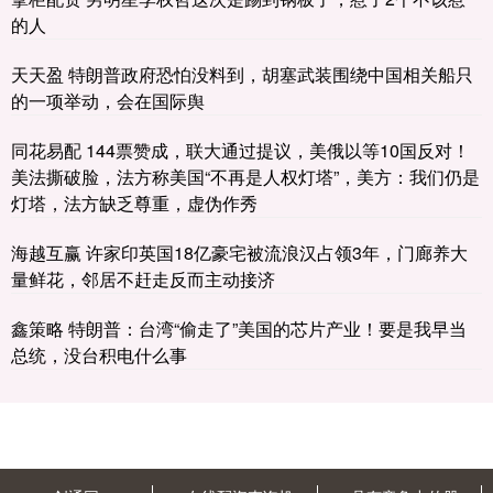
的人
天天盈 特朗普政府恐怕没料到，胡塞武装围绕中国相关船只
的一项举动，会在国际舆
同花易配 144票赞成，联大通过提议，美俄以等10国反对！
美法撕破脸，法方称美国“不再是人权灯塔”，美方：我们仍是
灯塔，法方缺乏尊重，虚伪作秀
海越互赢 许家印英国18亿豪宅被流浪汉占领3年，门廊养大
量鲜花，邻居不赶走反而主动接济
鑫策略 特朗普：台湾“偷走了”美国的芯片产业！要是我早当
总统，没台积电什么事